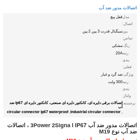
اتصالات مدور ضد آب
مدل
قفل پیچ
اتصال:
پین
سیگنال قدرت 3 پین 2 پین
تماس:
رنگ:
مشکی
رتبه
20A
بندی
فعلی:
ویژگی:
ضد گرد و غبار
رتبه
300 ولت
بندی
ولتاژ:
اتصالات برقی دایره ای، کانکتور دایره ای صنعتی، کانکتور دایره ای ip67 ضد
برجسته:
آب
circular connector ip67 waterproof
industrial circular connector
,
,
l IP67
اتصالات مدور ضد آب
3Power 2Signa
، اتصالات
ضد آب نوع M19