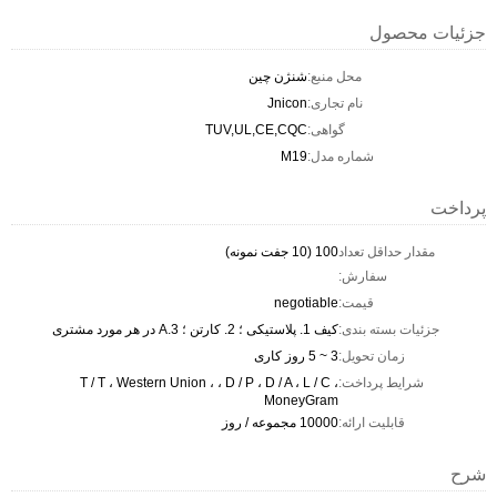
جزئیات محصول
محل منبع:
شنژن چین
نام تجاری:
Jnicon
گواهی:
TUV,UL,CE,CQC
شماره مدل:
M19
پرداخت
مقدار حداقل تعداد
100 (10 جفت نمونه)
سفارش:
قیمت:
negotiable
جزئیات بسته بندی:
کیف 1. پلاستیکی ؛ 2. کارتن ؛ 3.A در هر مورد مشتری
زمان تحویل:
3 ~ 5 روز کاری
شرایط پرداخت:
T / T ، Western Union ، ، D / P ، D / A ، L / C ،
MoneyGram
قابلیت ارائه:
10000 مجموعه / روز
شرح