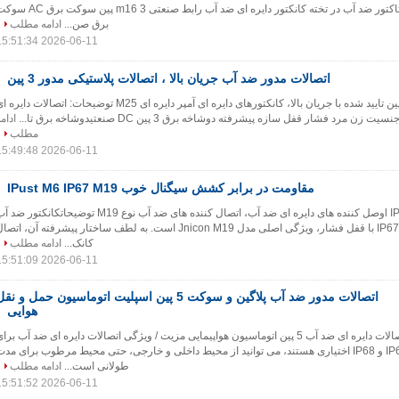
M16 سیم 3 پین به کنتاکتور ضد آب در تخته کانکتور دایره ای ضد آب رابط صنعتی m16 3 پین سوک
برق صن...
ادامه مطلب
2026-06-11 15:51:34
اتصالات مدور ضد آب جریان بالا ، اتصالات پلاستیکی مدور 3 پین
کانکتور برق ضد آب 3 پین تایید شده با جریان بالا، کانکتورهای دایره ای آمپر دایره ای M25 توضیحات: اتصالات دایر
ادام
مطلب
2026-06-11 15:49:48
مقاومت در برابر کشش سیگنال خوب IPust M6 IP67 M19
3- قدرت 2- علامتl IP67وصل کننده های دایره ای ضد آب، اتصال کننده های ضد آب نوع M19 توضیحاتکانکتور ض
نوع M19 کانکتور ضد آب IP67 با قفل فشار، ویژگی اصلی مدل Jnicon M19 است. به لطف ساختار پیشرفته آن، اتص
کانک...
ادامه مطلب
2026-06-11 15:51:09
اتصالات مدور ضد آب پلاگین و سوکت 5 پین اسپلیت اتوماسیون حمل و نق
هوایی
دوشاخه و سوکت اتصالات دایره ای ضد آب 5 پین اتوماسیون هواپیمایی مزیت / ویژگی اتصالات دایره ای ضد آب برا
کلاس حفاظت، IP67 و IP68 اختیاری هستند، می توانید از محیط داخلی و خارجی، حتی محیط مرطوب برای مد
طولانی است...
ادامه مطلب
2026-06-11 15:51:52