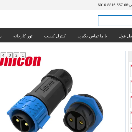
ی:
86-755-6188-6106
ل قول
با ما تماس بگیرید
کنترل کیفیت
تور کارخانه
د
4
3
2
1