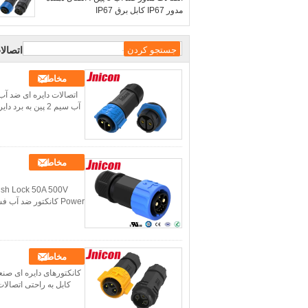
مدور IP67 کابل برق IP67
اتصال
مخاطب
آب سیم 2 پین به برد دایره ایاتصالات کابل برق در فضای باز کانکتور کابل ضد آب ip67 سوکت برق 2 پین DC صنعتیپ...
مخاطب
مخاطب
کابل به راحتی اتصال