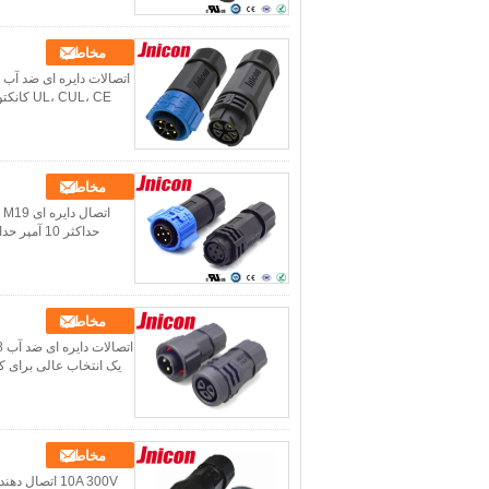
مخاطب
UL، CUL، CE کانکتورهای نصب پانل: برای PCB، لحیم کاری دایره ایاتصالات کابل برق در فضای باز کانکتور کابل ...
مخاطب
مخاطب
یک انتخاب عالی برای کاربر
مخاطب