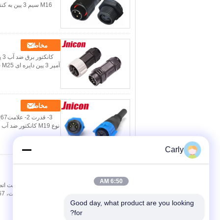
مخاطب
آمپر 3 پین دایره ای M25 جنسیت زن مرد فشار قفل سازه پیشرفته دوشاخه برق 3 پین DC صنعتیدوشاخه برق تا...
مخاطب
Carly
مخاطب
6:50 AM
Good day, what product are you looking 
for?