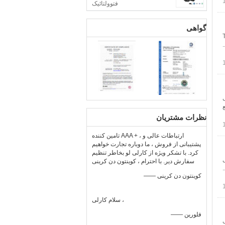
فتوولتائیک
گواهی
5 پین تاییدیه TUV،
ی فعلی
طح مقطع
نظرات مشتریان
تامین کننده AAA + ، ارتباطات عالی و
پشتیبانی از فروش ، ما دوباره تجارت خواهیم
کرد. با تشکر ویژه از کارلی لو بخاطر تنظیم
یچی
سفارش دیر. با احترام ، کوینتون دن کرینی
—— کوینتون دن کرینی
سلام کارلی ،
—— فلورین
 آب