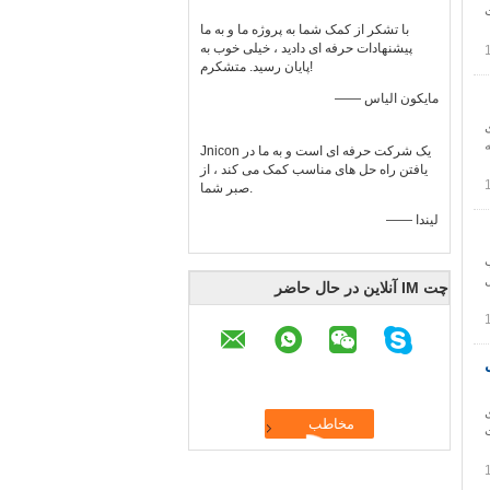
ت برق AC سوکت
با تشکر از کمک شما به پروژه ما و به ما
پیشنهادات حرفه ای دادید ، خیلی خوب به
پایان رسید. متشکرم!
—— مایکون الیاس
ه ای
ه
Jnicon یک شرکت حرفه ای است و به ما در
یافتن راه حل های مناسب کمک می کند ، از
صبر شما.
—— لیندا
د آب
ال
چت IM آنلاین در حال حاضر
ل
ی
ت