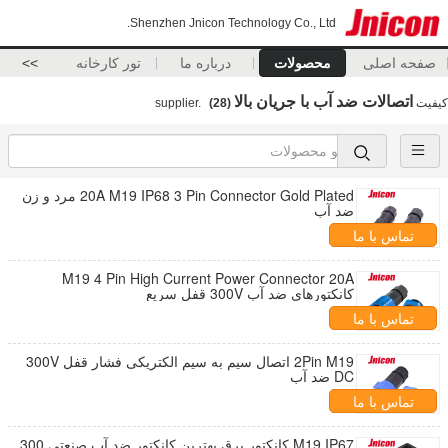
Shenzhen Jnicon Technology Co., Ltd.
صفحه اصلی
محصولات
درباره ما
تور کارخانه
>>
اتصالات ضد آب با جریان بالا
کیفیت
supplier.
(28)
20A M19 IP68 3 Pin Connector Gold Plated مرد و زن
ضد آب
تماس با ما
M19 4 Pin High Current Power Connector 20A
کانکتورهای ضد آب 300V قفل سریع
تماس با ما
2Pin M19 اتصال سیم به سیم الکتریکی فشار قفل 300V
DC ضد آب
تماس با ما
M19 IP67 کانکتور برق بهترین کانکتور ضد آب صنعتی 300