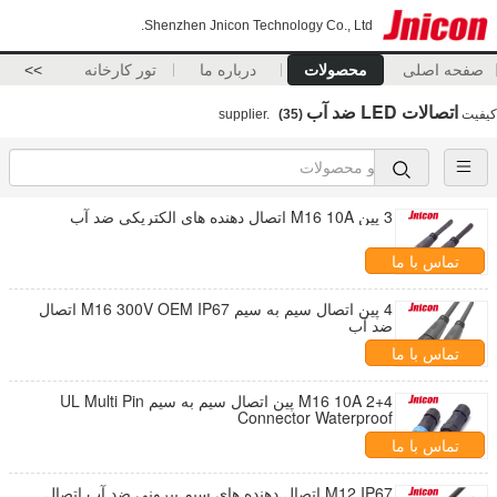
Shenzhen Jnicon Technology Co., Ltd.
صفحه اصلی
محصولات
درباره ما
تور کارخانه
>>
اتصالات LED ضد آب
کیفیت
supplier.
(35)
3 پین M16 10A اتصال دهنده های الکتریکی ضد آب
تماس با ما
4 پین اتصال سیم به سیم M16 300V OEM IP67 اتصال
ضد آب
تماس با ما
M16 10A 2+4 پین اتصال سیم به سیم UL Multi Pin
Connector Waterproof
تماس با ما
M12 IP67 اتصال دهنده های سیم بیرونی ضد آب اتصال