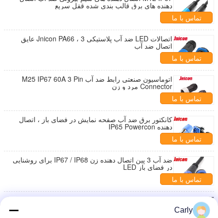
دهنده های برق قالب بندی شده قفل سریع
تماس با ما
اتصالات LED ضد آب پلاستیکی Jnicon PA66 ، 3 عایق
اتصال ضد آب
تماس با ما
اتوماسیون صنعتی رابط ضد آب M25 IP67 60A 3 Pin
Connector مرد و زن
تماس با ما
کانکتور برق ضد آب صفحه نمایش در فضای باز ، اتصال
دهنده IP65 Powercon
تماس با ما
ضد آب 3 پین اتصال دهنده زن IP67 / IP68 برای روشنایی
در فضای باز LED
تماس با ما
اتصال دهنده های برق ضد آب زیرزمینی IP68 با زن نر 10A
Carly