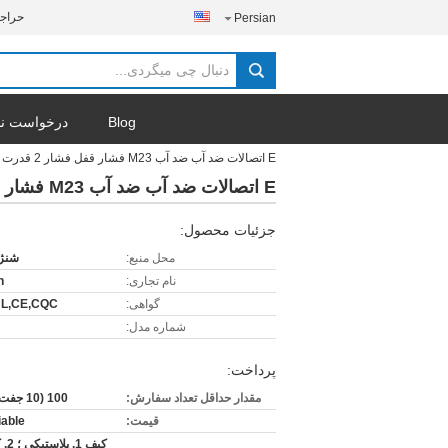
حراج
Persian
Blog
درخواست نق
E اتصالات ضد آب ضد آب M23 فشار قفل فشار 2 قدرت 1 جمع آوری 5 داده
E اتصالات ضد آب ضد آب M23 فشار قفل فشار 2 قدرت 1 جمع آوری 5 داده
جزئیات محصول:
محل منبع:
شنژ
نام تجاری:
n
گواهی:
UL,CE,CQC
شماره مدل:
پرداخت:
مقدار حداقل تعداد سفارش:
100 (10 جفت نمونه)
قیمت:
iable
کیف 1