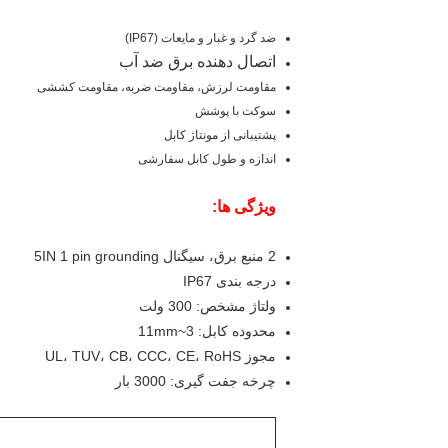
ضد گرد و غبار و مایعات (IP67)
اتصال دهنده برق ضد آب
مقاومت لرزش، مقاومت ضربه، مقاومت کششی
سوکت با پوشش
پشتیبانی از مونتاژ کابل
اندازه و طول کابل سفارشی
ویژگی ها:
2 منبع برق، سیگنال 5IN 1 pin grounding
درجه بندی IP67
ولتاژ مشخص: 300 ولت
محدوده کابل: 3~11mm
مجوز UL، TUV، CB، CCC، CE، RoHS
چرخه جفت گیری: 3000 بار