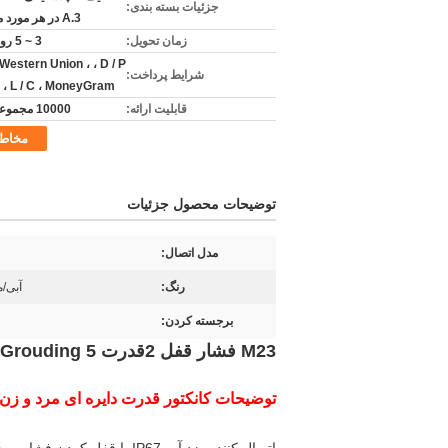
جزئیات بسته بندی:
3.A در هر مورد مشتری
زمان تحویل:
3 ~ 5 روز کاری
، Western Union ، ، D / P
شرایط پرداخت:
A ، L / C ، MoneyGram
قابلیت ارائه:
10000 مجموعه / روز
مخاط
توضیحات محصول جزئیات
مدل اتصال:
رنگ:
آبی/
برجسته کردن:
M23 فشار قفل 2قدرت 1Grouding 5داده کنتاکتور برای وسایل نقلیه برق
توضیحات کانکتور قدرت دایره ای مرد و زن