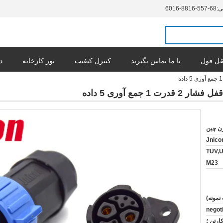
ی:
86-755-6188-6106
ل قول
با ما تماس بگیرید
کنترل کیفیت
تور کارخانه
د
ن چین
Jnico
TUV,
M23
negot
. پلاستیکی ؛ 2. کارتن ؛