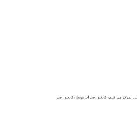
ج: ما 17 سری نوع کانکتور داریم و بیش از 3000 نوع کابل کانکتور ضد آب می سازیم. بیشتر کانکتور های ما سفارشی هستند. ما روی کانکتور ضد آب LED تمرکز می کنیم، کانکتور ضد آب مونتاژ،کانکتور ضد