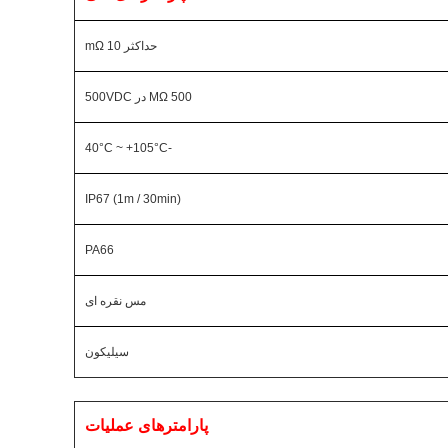
حداکثر 10 mΩ
500 MΩ در 500VDC
-40°C ~ +105°C
IP67 (1m / 30min)
PA66
مس نقره ای
سیلیکون
پارامترهای عملیات