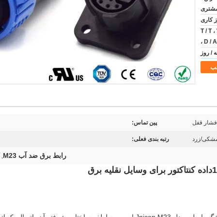
T / T 
، D / 
ب
فشار قفل
پین تماس:
مشکی/زرد
رتبه بندی فعلی:
رابط برق ضد آب M23
,