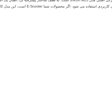
اتصال کننده ضد آب IP67 با قفل کردن فشار، ویژگی اصلی مدل Jnicon M23 است. به لطف س
کشد.به طور گسترده ای در بسیاری از برنامه های 