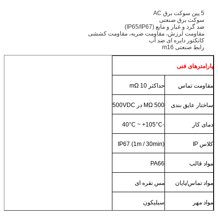
5 پین سوکت برق AC
سوکت برق صنعتی
ضد گرد و غبار و مایع (IP65/IP67)
مقاومت لرزش، مقاومت ضربه، مقاومت کششی
کانکتور دایره ای ضد آب
رابط صنعتی m16
پارامترهای فنی
مقاومت تماس
حداکثر 10 mΩ
ساختار عایق بندی
500 MΩ در 500VDC
دمای کار
-40°C ~ +105°C
کلاس IP
IP67 (1m / 30min)
مواد قالب
PA66
مواد تماس/پایان
مس نقره ای
مواد مهر
سیلیکون