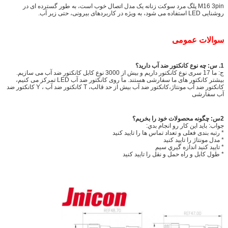
M16 3pin پلگ مرد سوکت زنانه یک مدل اتصال خوب است، به طور گسترده ای در
روشنایی LED استفاده می شود، به ویژه در کاربردهای بیرونی، حتی زیر آب.
سوالات عمومی
1. س: چه نوع کانکتور ضد آب دارید؟
ج: ما 17 سری نوع کانکتور داریم و بیش از 3000 نوع کابل کانکتور ضد آب می سازیم.
بیشتر کانکتور های ما سفارشی هستند. ما روی کانکتور ضد آب LED تمرکز می کنیم،
کانکتور ضد آب مونتاژ،کانکتور ضد آب بیش از حد قالب، T کانکتور ضد آب ، Y کانکتور ضد
آب سفارشی
2س: چگونه محصولات خود را بخریم؟
جواب: بايد اين کار رو انجام بدي:
* رتبه بندی فعلی و تعداد تماس ها را تایید کنید
* مدل مونتاژ را تایید کنید
* تاييد کنيد اندازه گيري سيم
* طول کابل و راه حمل و نقل را تایید کنید