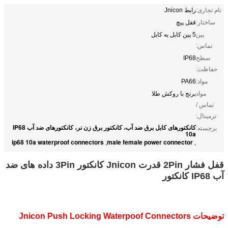
نام تجاری:
رابط Jnicon
ساختار:
قفل پیچ
پین
5 پین کابل به کابل
تماس:
سطح
IP68
حفاظت:
مواد:
PA66
مواد
برنج با روکش طلا
تماس /
ترمینال:
کانکتورهای کابل برق ضد آب، کانکتور برق زن نر، کانکتورهای ضد آب IP68
برجسته:
10a
ip68 10a waterproof connectors
male female power connector
,
,
قفل فشار 2Pin قدرت Jnicon کانکتور 3Pin داده های ضد
آب IP68 کانکتور
توضیحات Jnicon Push Locking Waterpoof Connectors