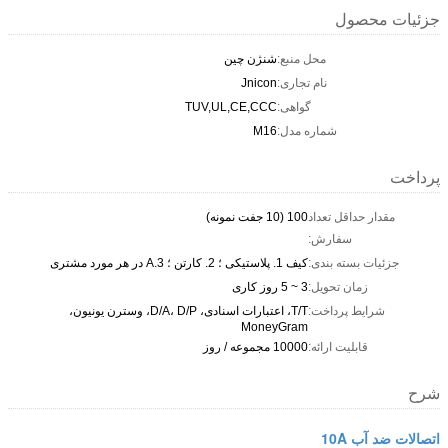
جزئیات محصول
محل منبع:
شنژن چین
نام تجاری:
Jnicon
گواهی:
TUV,UL,CE,CCC
شماره مدل:
M16
پرداخت
مقدار حداقل تعداد
100 (10 جفت نمونه)
سفارش:
جزئیات بسته بندی:
کیف 1. پلاستیکی ؛ 2. کارتن ؛ 3.A در هر مورد مشتری
زمان تحویل:
3 ~ 5 روز کاری
شرایط پرداخت:
T/T، اعتبارات اسنادی، D/A، D/P، وسترن یونیون،
MoneyGram
قابلیت ارائه:
10000 مجموعه / روز
شرح
اتصالات ضد آب 10A