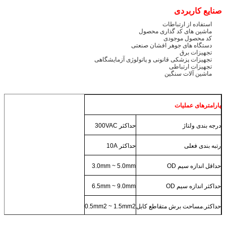
صنایع کاربردی
استفاده از ارتباطات
ماشین های کد گذاری محصول
کد محصول موجودی
دستگاه های جوهر افشان صنعتی
تجهیزات برق
تجهیزات پزشکی قانونی و پاتولوژی آزمایشگاهی
تجهیزات ارتباطی
ماشین آلات سنگین
پارامترهای عملیات
درجه بندی ولتاژ
حداکثر 300VAC
رتبه بندی فعلی
حداکثر 10A
حداقل اندازه سیم OD
3.0mm ~ 5.0mm
حداکثر اندازه سیم OD
6.5mm ~ 9.0mm
حداکثر.مساحت برش متقاطع کابل
0.5mm2 ~ 1.5mm2